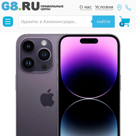
S
S
О нас
Условия
k
k
П
i
i
о
НАЙТИ
0
и
p
p
с
к
t
t
т
о
o
o
в
n
c
а
р
a
o
о
в
v
n
i
t
g
e
a
n
t
t
i
o
n