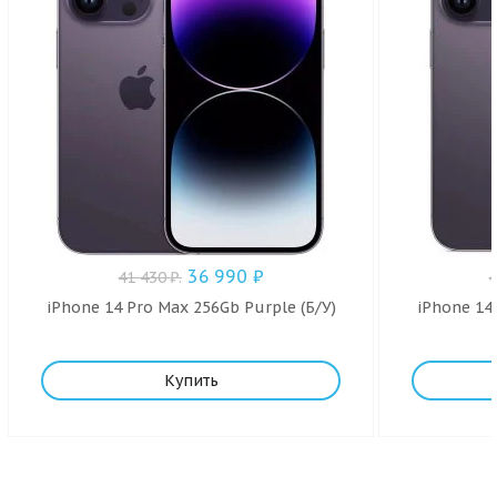
36 990
₽
41 430
₽
.
iPhone 14 Pro Max 256Gb Purple (Б/У)
iPhone 14 
Купить