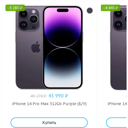
-
5 280
₽
-
4 440
₽
43 990
₽
49 270
₽
.
iPhone 14 Pro Max 512Gb Purple (Б/У)
iPhone 14 
Купить