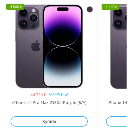
-
4 800
₽
-
4 440
₽
39 990
₽
44 790
₽
.
iPhone 14 Pro Max 256Gb Purple (Б/У)
iPhone 14 
Купить