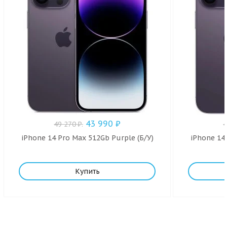
43 990
₽
49 270
₽
.
iPhone 14 Pro Max 512Gb Purple (Б/У)
iPhone 14 
Купить