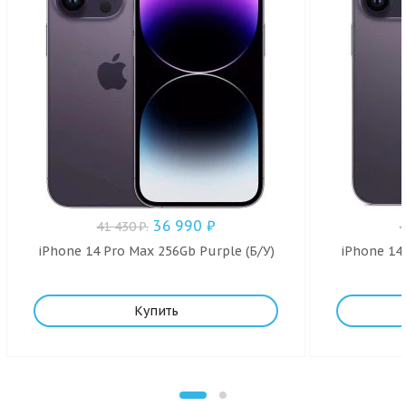
36 990
₽
41 430
₽
.
iPhone 14 Pro Max 256Gb Purple (Б/У)
iPhone 14 
Купить