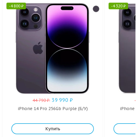
-
4 800
₽
-
4 320
₽
39 990
₽
44 790
₽
.
iPhone 14 Pro 256Gb Purple (Б/У)
iPhone 
Купить