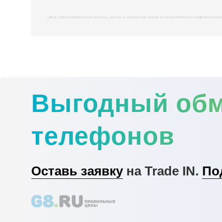
,
Все представленные тексты, цены и значения носят исключительно информационны
Выгодный об
телефонов
Оставь заявку
на Trade IN.
По