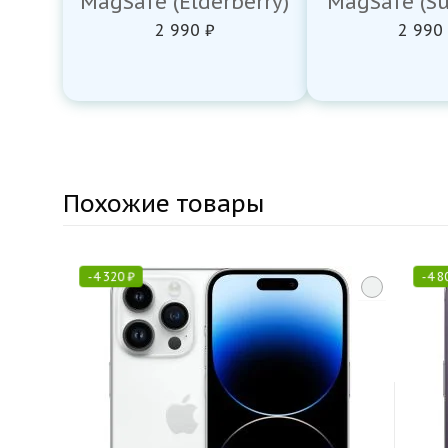
MagSafe (Elderberry)
MagSafe (Su
2 990 ₽
2 990
Похожие товары
-
4 320
₽
-
4 8