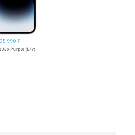
35 990
₽
28Gb Purple (Б/У)