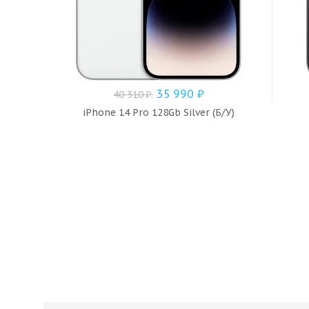
35 990
₽
40 310
₽
.
iPhone 14 Pro 128Gb Silver (Б/У)