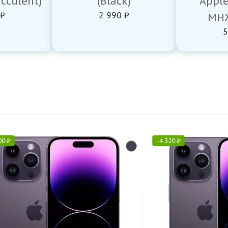
cculent)
(Black)
Appl
 ₽
2 990 ₽
MHX
5
00
₽
-
4 320
₽