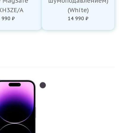
e MagSafe
шумоподавлением)
H3ZE/A
(White)
 990 ₽
14 990 ₽