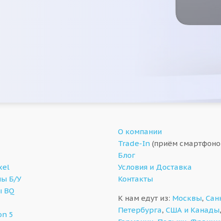
О компании
Trade-In
(приём смартфоно
Блог
xel
Условия и Доставка
ы Б/У
Контакты
ы BQ
К нам едут из:
Москвы
,
Сан
Петербурга
,
США и Канады
on 5