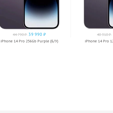
39 990
₽
44 790
₽
.
40 310
₽
.
iPhone 14 Pro 256Gb Purple (Б/У)
iPhone 14 Pro 1