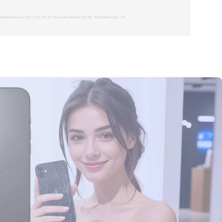
рмацию по т. 33-50-55 или в салоне на Ул. Театральной 19