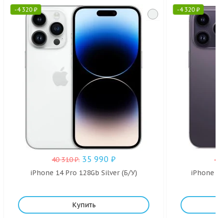
-
4 320
₽
-
4 320
₽
35 990
₽
40 310
₽
.
iPhone 14 Pro 128Gb Silver (Б/У)
iPhone 
Купить