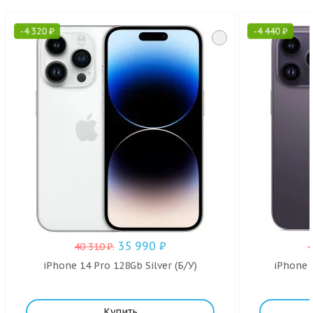
-
4 320
₽
-
4 440
₽
35 990
₽
40 310
₽
.
iPhone 14 Pro 128Gb Silver (Б/У)
iPhone 
Купить