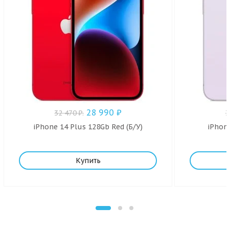
28 990
₽
32 470
₽
.
iPhone 14 Plus 128Gb Red (Б/У)
iPhon
Купить