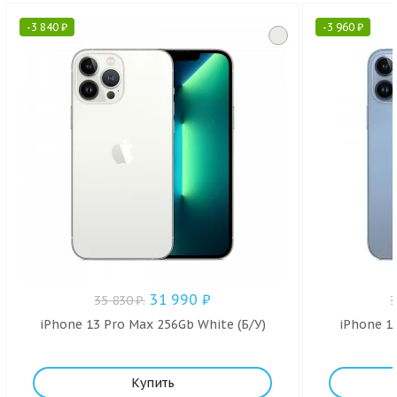
-
3 840
₽
-
3 960
₽
31 990
₽
35 830
₽
.
iPhone 13 Pro Max 256Gb White (Б/У)
iPhone 1
Купить