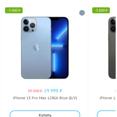
-
3 600
₽
-
3 600
₽
29 990
₽
33 590
₽
.
iPhone 13 Pro Max 128Gb Blue (Б/У)
iPhone 13
Купить