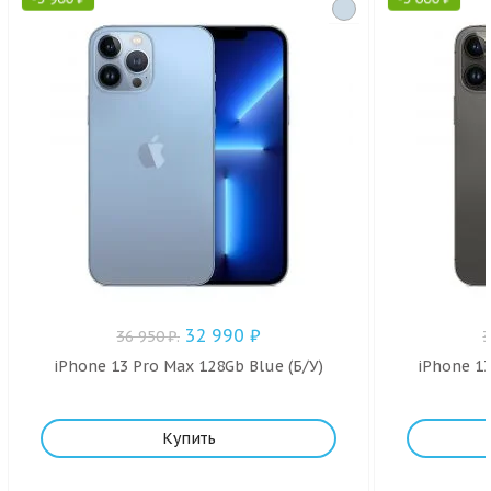
32 990
₽
36 950
₽
.
iPhone 13 Pro Max 128Gb Blue (Б/У)
iPhone 13
Купить