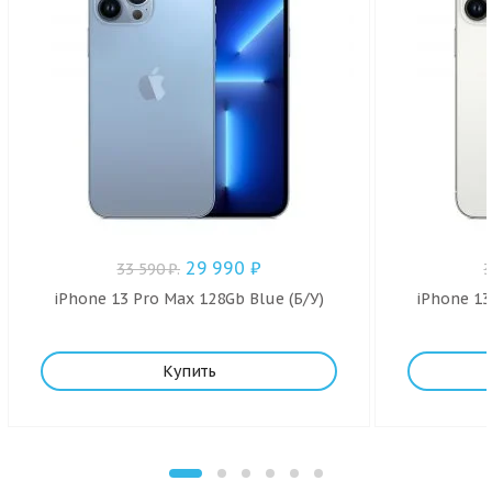
29 990
₽
33 590
₽
.
iPhone 13 Pro Max 128Gb Blue (Б/У)
iPhone 13
Купить