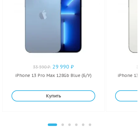
29 990
₽
33 590
₽
.
iPhone 13 Pro Max 128Gb Blue (Б/У)
iPhone 13
Купить