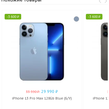
-
3 600
₽
-
3 600
₽
29 990
₽
33 590
₽
.
iPhone 13 Pro Max 128Gb Blue (Б/У)
iPhone 13