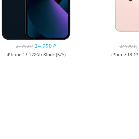
24 990
₽
27 990
₽
.
27 990
₽
.
iPhone 13 128Gb Black (Б/У)
iPhone 13 12