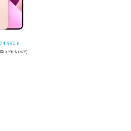
24 990
₽
8Gb Pink (Б/У)