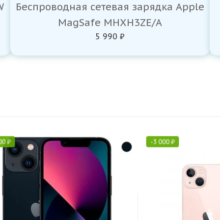
W
Беспроводная сетевая зарядка Apple
MagSafe MHXH3ZE/A
5 990 ₽
00
₽
-
3 000
₽