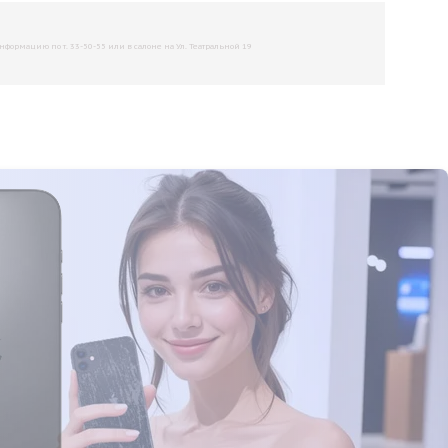
рмацию по т. 33-50-55 или в салоне на Ул. Театральной 19