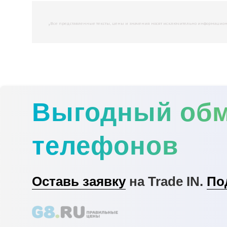
,
Все представленные тексты, цены и значения носят исключительно информационны
Выгодный об
телефонов
Оставь заявку
на Trade IN.
По