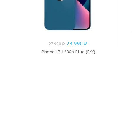
24 990
₽
27 990
₽
.
iPhone 13 128Gb Blue (Б/У)