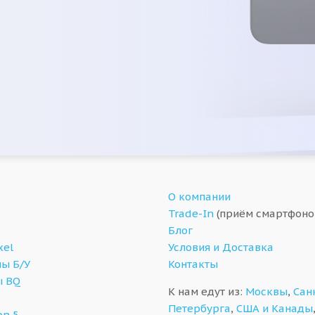
О компании
Trade-In
(приём смартфоно
Блог
xel
Условия и Доставка
ы Б/У
Контакты
ы BQ
К нам едут из:
Москвы
,
Сан
Петербурга
,
США и Канады
on 5