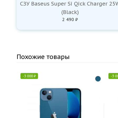
СЗУ Baseus Super Si Qick Charger 25
(Black)
2 490 ₽
Похожие товары
-
3 000
₽
-
3 0