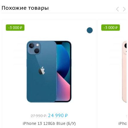
Похожие товары
-
3 000
₽
-
3 000
₽
24 990
₽
27 990
₽
.
iPhone 13 128Gb Blue (Б/У)
iPho