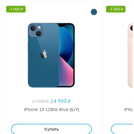
-
3 000
₽
-
3 000
₽
24 990
₽
27 990
₽
.
iPhone 13 128Gb Blue (Б/У)
iPho
Купить