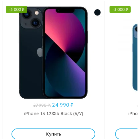
-
3 000
₽
-
3 000
₽
24 990
₽
27 990
₽
.
iPhone 13 128Gb Black (Б/У)
iPho
Купить