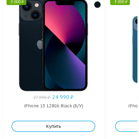
-
3 000
₽
-
3 000
₽
24 990
₽
27 990
₽
.
iPhone 13 128Gb Black (Б/У)
iPho
Купить