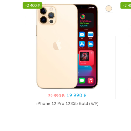
-
2 400
₽
-
2 4
19 990
₽
22 390
₽
.
iPhone 12 Pro 128Gb Gold (Б/У)