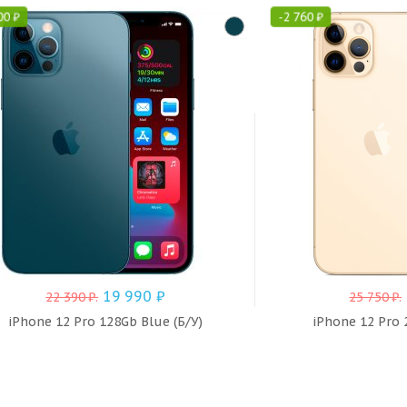
00
₽
-
2 760
₽
19 990
₽
22 390
₽
.
25 750
₽
.
iPhone 12 Pro 128Gb Blue (Б/У)
iPhone 12 Pro 