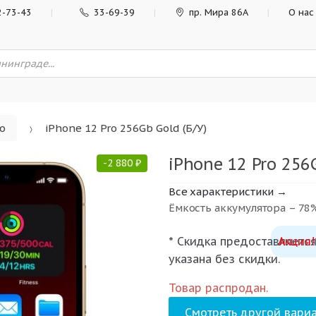
2-73-43
33-69-39
пр. Мира 86А
О нас
ro
iPhone 12 Pro 256Gb Gold (Б/У)
iPhone 12 Pro 256G
-
2 880
₽
Все характеристики →
Ёмкость аккумулятора – 78
* Скидка предоставляется
Акция!
указана без скидки.
Товар распродан.
Смотреть другой вариа