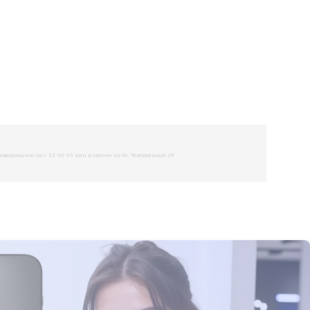
рмацию по т. 33-50-55 или в салоне на Ул. Театральной 19