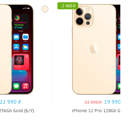
-
2 400
₽
22 990
₽
19 990
₽
22 390
₽
.
256Gb Gold (Б/У)
iPhone 12 Pro 128Gb Gold (Б/У)