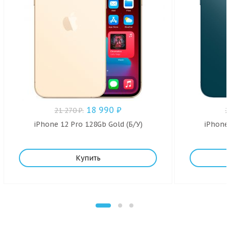
18 990
₽
21 270
₽
.
iPhone 12 Pro 128Gb Gold (Б/У)
iPhone
Купить