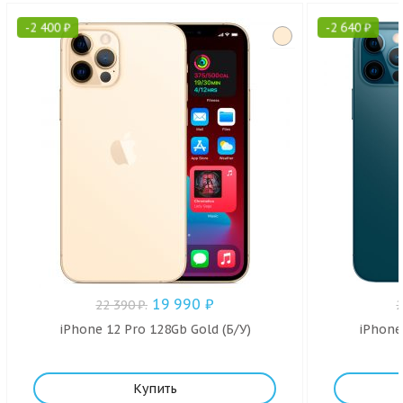
-
2 400
₽
-
2 640
₽
19 990
₽
22 390
₽
.
iPhone 12 Pro 128Gb Gold (Б/У)
iPhone
Купить