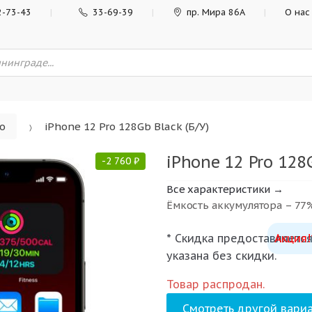
2-73-43
33-69-39
пр. Мира 86А
О нас
ro
iPhone 12 Pro 128Gb Black (Б/У)
iPhone 12 Pro 128G
-
2 760
₽
Все характеристики →
Ёмкость аккумулятора – 77
* Скидка предоставляется
Акция!
указана без скидки.
Товар распродан.
Смотреть другой вариа