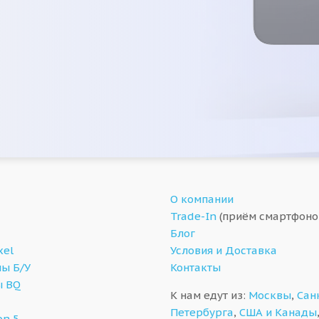
О компании
Trade-In
(приём смартфоно
Блог
xel
Условия и Доставка
ы Б/У
Контакты
ы BQ
К нам едут из:
Москвы
,
Сан
Петербурга
,
США и Канады
on 5