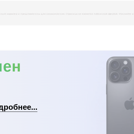
й характер и представленны для ознакомления. Страница не является публичной офертой. Уточняйте инфо
мен
дробнее...