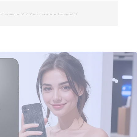
рмацию по т. 33-50-55 или в салоне на Ул. Театральной 19