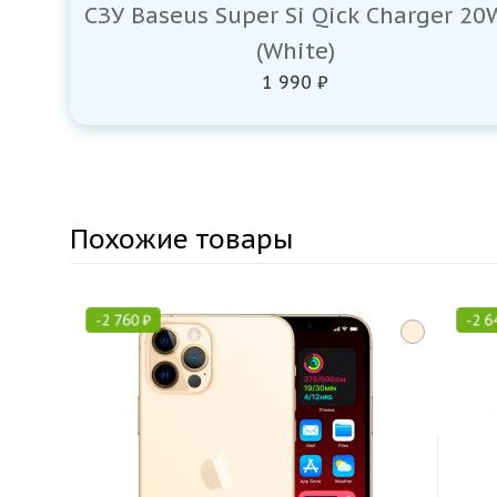
СЗУ Baseus Super Si Qick Charger 20
(White)
1 990 ₽
Похожие товары
-
2 760
₽
-
2 6