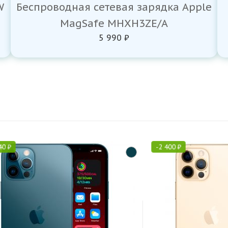
W
Беспроводная сетевая зарядка Apple
MagSafe MHXH3ZE/A
5 990 ₽
40
₽
-
2 400
₽