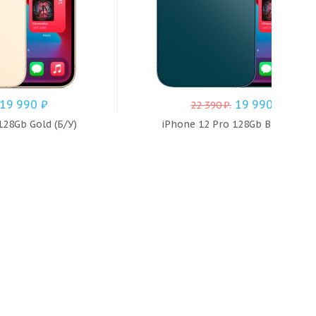
19 990
₽
19 990
₽
22 390
₽
.
128Gb Gold (Б/У)
iPhone 12 Pro 128Gb Blue (Б/У)