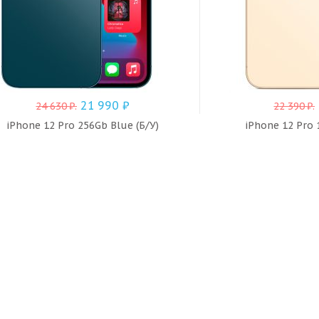
21 990
₽
24 630
₽
.
22 390
₽
.
iPhone 12 Pro 256Gb Blue (Б/У)
iPhone 12 Pro 