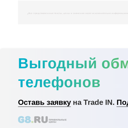
,
Все представленные тексты, цены и значения носят исключительно информационны
Выгодный об
телефонов
Оставь заявку
на Trade IN.
По