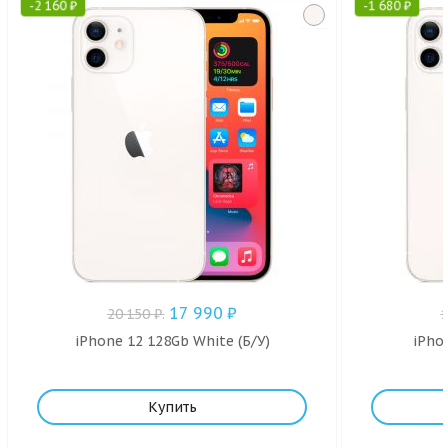
-
2 160
₽
-
1 680
₽
17 990
₽
20 150
₽
.
iPhone 12 128Gb White (Б/У)
iPho
Купить