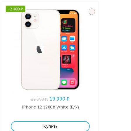
-
2 400
₽
19 990
₽
22 390
₽
.
iPhone 12 128Gb White (Б/У)
Купить