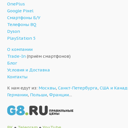
OnePlus
Google Pixel
Смартфоны Б/У
Телефоны BQ
Dyson
PlayStation 5
О компании
Trade-In
(приём смартфонов)
Блог
Условия и Доставка
Контакты
К нам едут из:
Москвы
,
Санкт-Петербурга
,
США и Кана
Германии
,
Польши
,
Франции
…
ВК
●
Telegram
●
YouTube