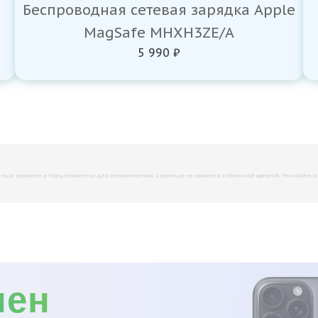
Беспроводная сетевая зарядка Apple
MagSafe MHXH3ZE/A
5 990 ₽
й характер и представленны для ознакомления. Страница не является публичной офертой. Уточняйте инфо
мен