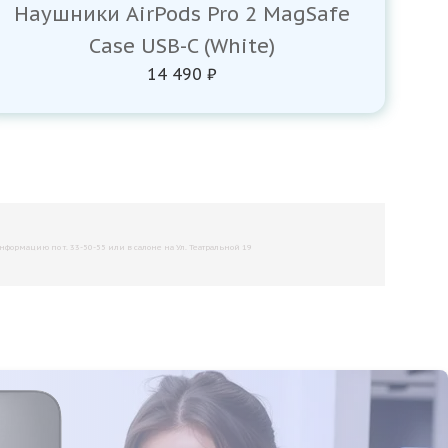
Наушники AirPods Pro 2 MagSafe
Case USB-C (White)
14 490 ₽
рмацию по т. 33-50-55 или в салоне на Ул. Театральной 19