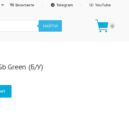
Вконтакте
Telegram
YouTube
НАЙТИ
0
b Green (Б/У)
нт