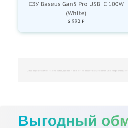
СЗУ Baseus Gan5 Pro USB+C 100W
(White)
6 990 ₽
,
Все представленные тексты, цены и значения носят исключительно информационны
Выгодный об