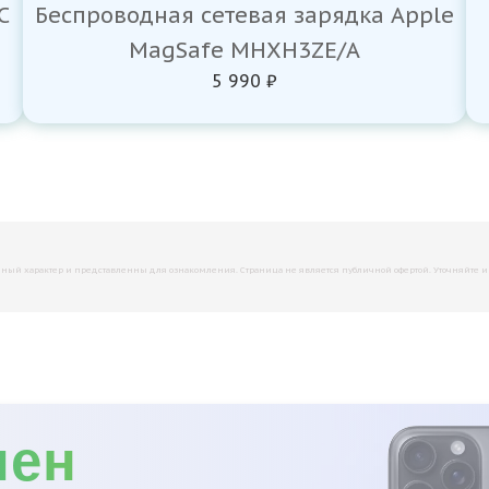
C
Беспроводная сетевая зарядка Apple
MagSafe MHXH3ZE/A
5 990 ₽
й характер и представленны для ознакомления. Страница не является публичной офертой. Уточняйте инфо
мен