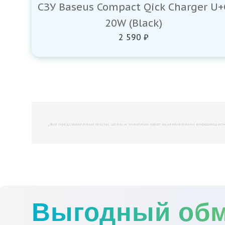
СЗУ Baseus Compact Qick Charger U+
20W (Black)
2 590 ₽
,
Все представленные тексты, цены и значения носят исключительно информационны
Выгодный об