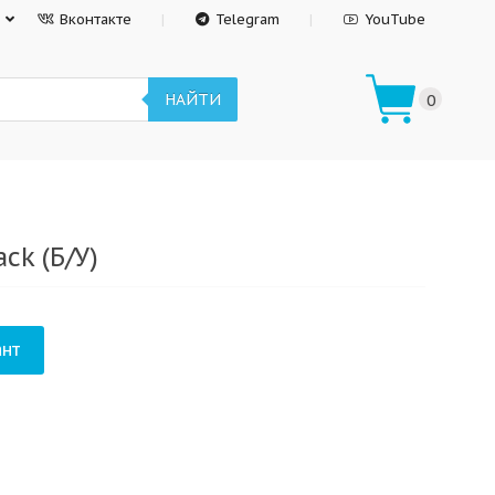
Вконтакте
Telegram
YouTube
НАЙТИ
0
ck (Б/У)
нт