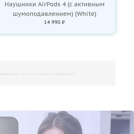
Наушники AirPods 4 (с активным
шумоподавлением) (White)
14 990 ₽
рмацию по т. 33-50-55 или в салоне на Ул. Театральной 19