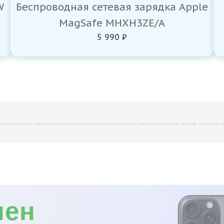
W
Беспроводная сетевая зарядка Apple
MagSafe MHXH3ZE/A
5 990 ₽
й характер и представленны для ознакомления. Страница не является публичной офертой. Уточняйте инфо
мен