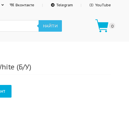
Вконтакте
Telegram
YouTube
НАЙТИ
0
hite (Б/У)
нт