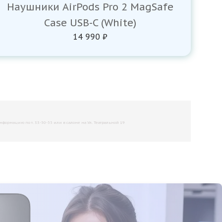
Наушники AirPods Pro 2 MagSafe
Case USB-C (White)
14 990 ₽
рмацию по т. 33-50-55 или в салоне на Ул. Театральной 19