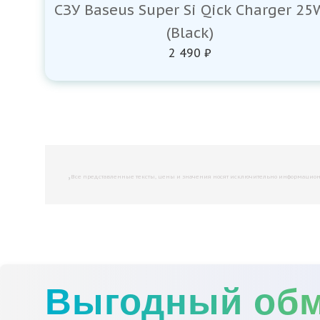
СЗУ Baseus Super Si Qick Charger 25
(Black)
2 490 ₽
,
Все представленные тексты, цены и значения носят исключительно информационны
Выгодный об