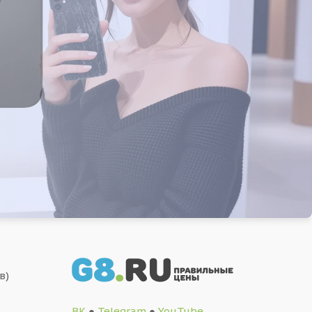
в)
ВК
●
Telegram
●
YouTube