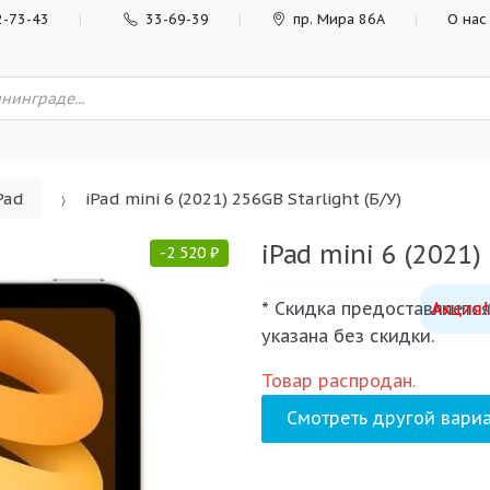
2-73-43
33-69-39
пр. Мира 86А
О нас
Pad
iPad mini 6 (2021) 256GB Starlight (Б/У)
iPad mini 6 (2021)
-
2 520
₽
* Скидка предоставляется
Акция!
указана без скидки.
Товар распродан.
Смотреть другой вариа