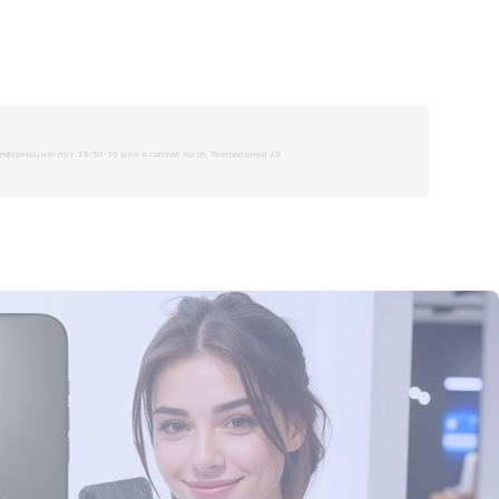
рмацию по т. 33-50-55 или в салоне на Ул. Театральной 19