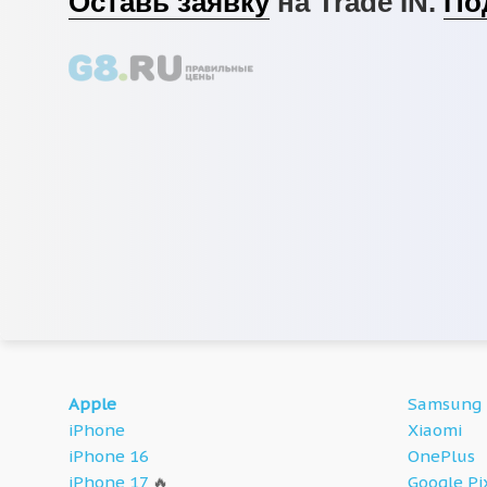
Оставь заявку
на Trade IN.
По
Apple
Samsung
iPhone
Xiaomi
iPhone 16
OnePlus
iPhone 17
🔥
Google Pi