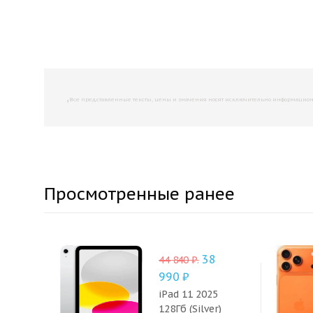
,
Все представленные тексты, цены и значения носят исключительно информационны
Просмотренные ранее
38
44 840
₽
.
990
₽
iPad 11 2025
128Гб (Silver)