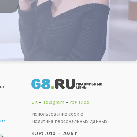
в)
ВК
●
Telegram
●
YouTube
Использование cookie
кт-
Политика персональных данных
,
RU © 2010 → 2026 г.
и
…