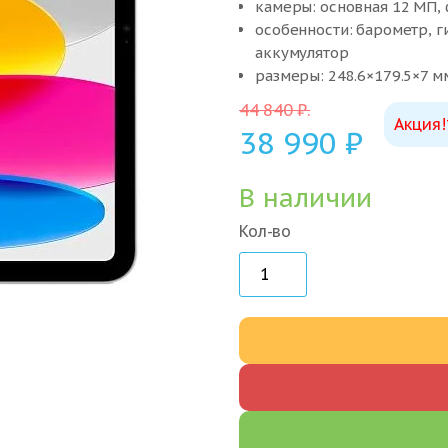
камеры: основная 12 МП,
особенности: барометр, г
аккумулятор
размеры: 248.6×179.5×7 м
44 840
₽
.
Акция!
38 990
₽
В наличии
Кол-во