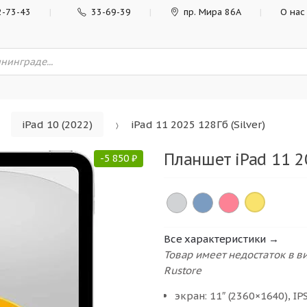
2-73-43
33-69-39
пр. Мира 86А
О нас
iPad 10 (2022)
iPad 11 2025 128Гб (Silver)
Планшет iPad 11 20
-
5 850
₽
×
Все характеристики →
Товар имеет недостаток в 
Rustore
экран: 11″ (2360×1640), IP