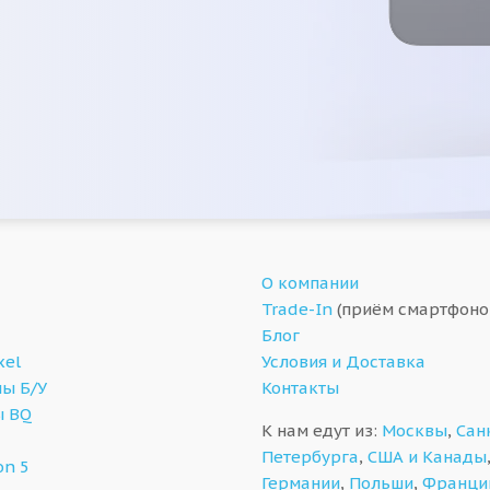
О компании
Trade-In
(приём смартфоно
Блог
xel
Условия и Доставка
ы Б/У
Контакты
ы BQ
К нам едут из:
Москвы
,
Сан
Петербурга
,
США и Канады
on 5
Германии
,
Польши
,
Франци