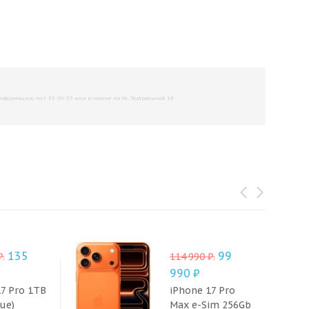
рмацию по т. 33-50-55 или в салоне на Ул. Театральной 19
135
99
₽
.
114 990
₽
.
990
₽
17 Pro 1TB
iPhone 17 Pro
ue)
Max e-Sim 256Gb