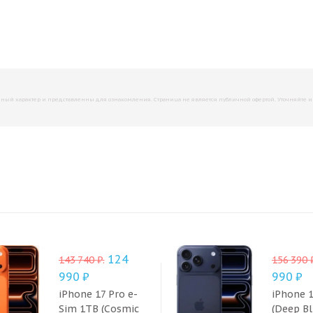
й характер и представленны для ознакомления. Страница не является публичной офертой. Уточняйте инфо
124
143 740
₽
.
156 390
990
₽
990
₽
iPhone 17 Pro e-
iPhone 
Sim 1TB (Cosmic
(Deep Bl