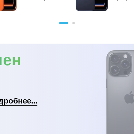
Orange)
мен
дробнее...