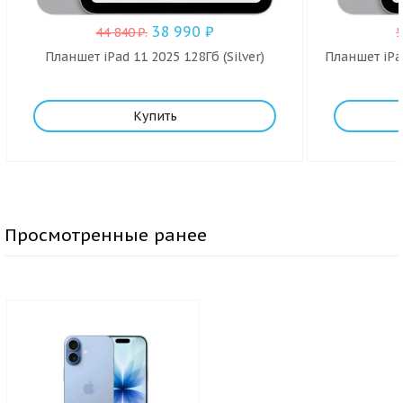
38 990
₽
44 840
₽
.
Планшет iPad 11 2025 128Гб (Silver)
Планшет iPad
Купить
Просмотренные ранее