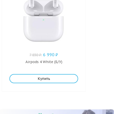
6 990
₽
7 830
₽
.
Airpods 4 White (Б/У)
Купить