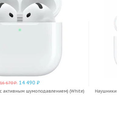
14 490
₽
16 670
₽
.
16
(с активным шумоподавлением) (White)
Наушники AirPods P