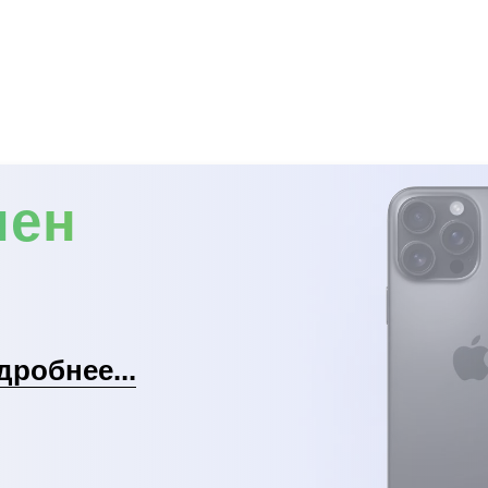
мен
дробнее...