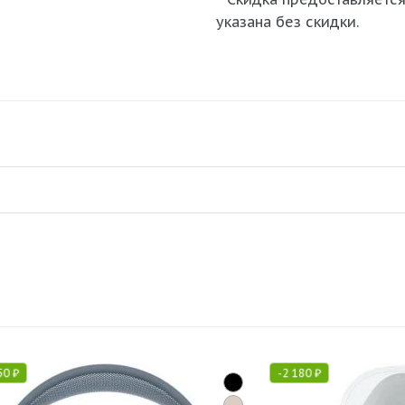
указана без скидки.
50
₽
-
2 180
₽