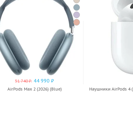
44 990
₽
51 740
₽
.
AirPods Max 2 (2026) (Blue)
Наушники AirPods 4 