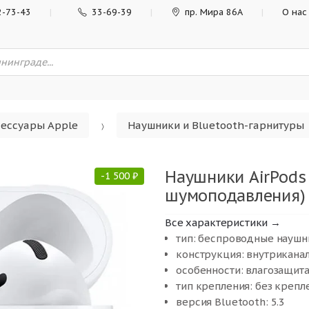
2-73-43
33-69-39
пр. Мира 86А
О нас
сессуары Apple
Наушники и Bluetooth-гарнитуры
Наушники AirPods 
-
1 500
₽
шумоподавления) 
Все характеристики →
тип: беспроводные наушн
конструкция: внутрикана
особенности: влагозащит
тип крепления: без крепл
версия Bluetooth: 5.3