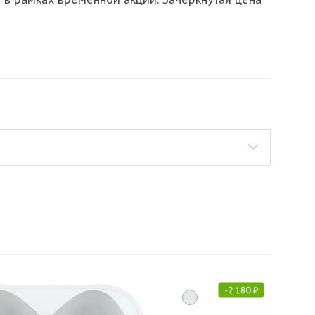
-
2 180
₽