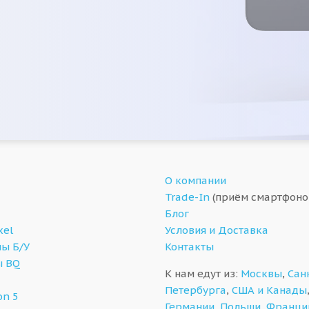
О компании
Trade-In
(приём смартфоно
Блог
xel
Условия и Доставка
ы Б/У
Контакты
ы BQ
К нам едут из:
Москвы
,
Сан
Петербурга
,
США и Канады
on 5
Германии
,
Польши
,
Франци