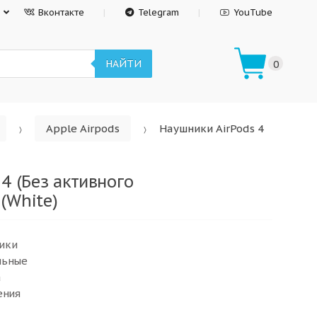
Вконтакте
Telegram
YouTube
НАЙТИ
0
Apple Airpods
Наушники AirPods 4
4 (Без активного
(White)
ики
льные
а
ения