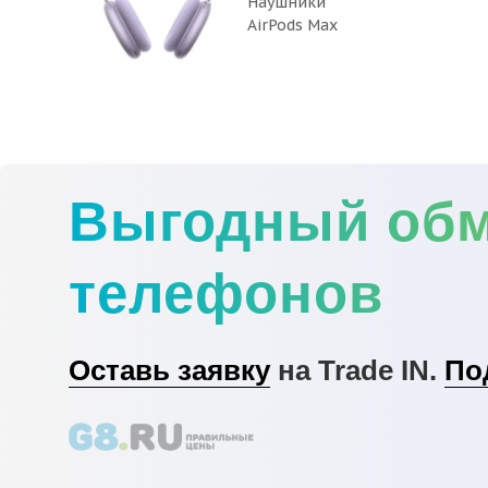
Наушники
AirPods Max
(2024) (Purple)
Выгодный об
телефонов
Оставь заявку
на Trade IN.
По