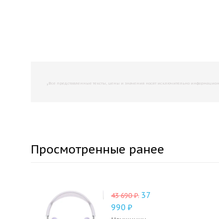
,
Все представленные тексты, цены и значения носят исключительно информационны
Просмотренные ранее
37
43 690
₽
.
990
₽