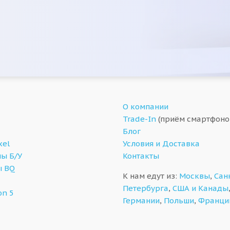
О компании
Trade-In
(приём смартфоно
Блог
xel
Условия и Доставка
ы Б/У
Контакты
ы BQ
К нам едут из:
Москвы
,
Сан
Петербурга
,
США и Канады
on 5
Германии
,
Польши
,
Франци