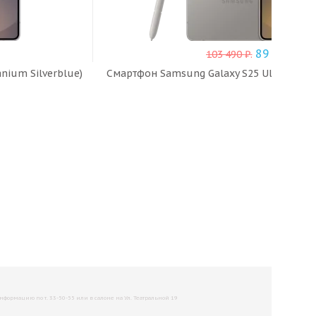
89 990
₽
103 490
₽
.
nium Silverblue)
Смартфон Samsung Galaxy S25 Ultra 12/1T
рмацию по т. 33-50-55 или в салоне на Ул. Театральной 19