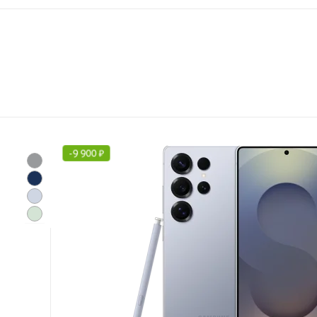
-
9 900
₽