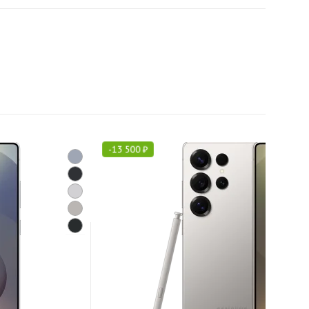
-
13 500
₽