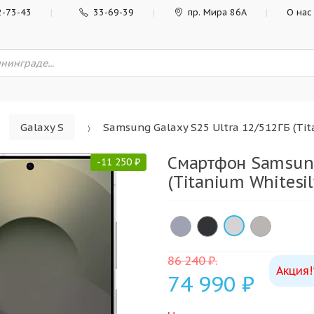
2-73-43
33-69-39
пр. Мира 86А
О нас
Galaxy S
Samsung Galaxy S25 Ultra 12/512ГБ (Tit
Смартфон Samsung
-
11 250
₽
(Titanium Whitesil
×
86 240
₽
.
Акция!
74 990
₽