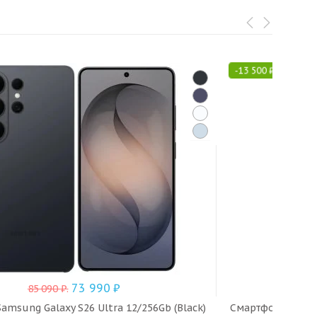
-
13 500
₽
73 990
₽
85 090
₽
.
amsung Galaxy S26 Ultra 12/256Gb (Black)
Смартфон Samsung