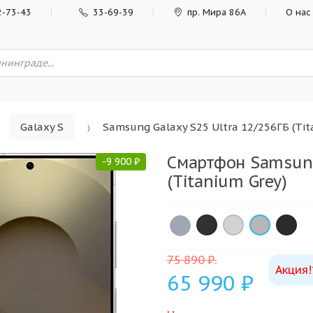
2-73-43
33-69-39
пр. Мира 86А
О нас
Galaxy S
Samsung Galaxy S25 Ultra 12/256ГБ (Tit
Смартфон Samsung
-
9 900
₽
(Titanium Grey)
×
×
×
×
75 890
₽
.
Акция!
65 990
₽