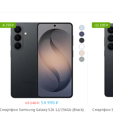
-
8 250
₽
-
11 100
₽
54 990
₽
63 240
₽
.
Смартфон Samsung Galaxy S26 12/256Gb (Black)
Смартфон S