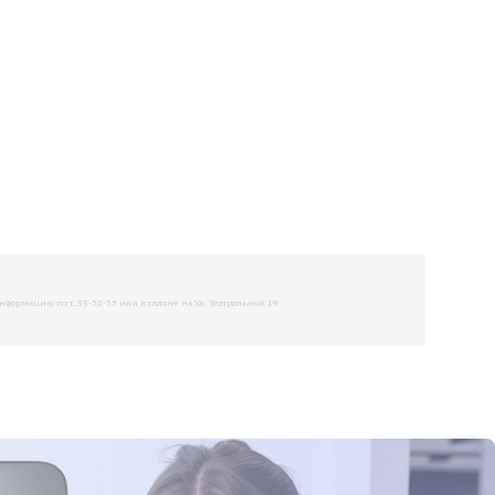
рмацию по т. 33-50-55 или в салоне на Ул. Театральной 19