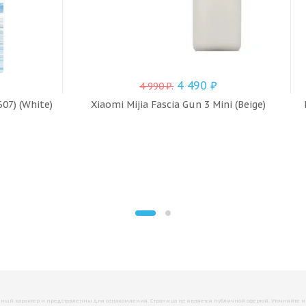
4 490
₽
4 990
₽
.
07) (White)
Xiaomi Mijia Fascia Gun 3 Mini (Beige)
й характер и представленны для ознакомления. Страница не является публичной офертой. Уточняйте инфо