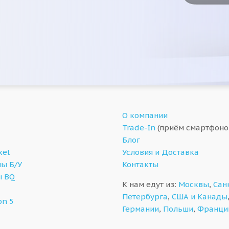
О компании
Trade-In
(приём смартфоно
Блог
xel
Условия и Доставка
ы Б/У
Контакты
ы BQ
К нам едут из:
Москвы
,
Сан
Петербурга
,
США и Канады
on 5
Германии
,
Польши
,
Франци