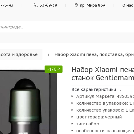
2-73-43
33-69-39
пр. Мира 86А
О нас
сота и здоровье
Набор Xiaomi пена, подставка, бри
Набор Xiaomi пена
-
170
₽
станок Gentlemam 
Все характеристики →
Артикул Маркета: 485059
количество в упаковке: 1 
количество упаковок: 1 шт
цвет товара: черный
тип: набор
особенности: плавающая 