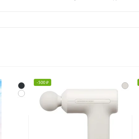
-
500
₽