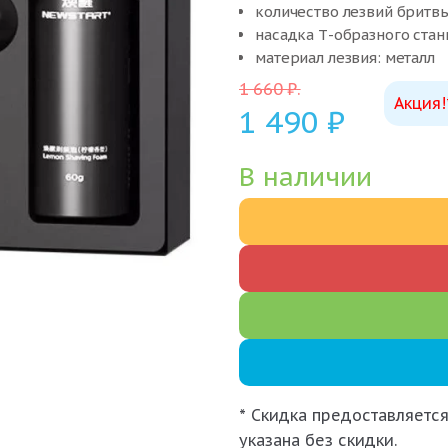
количество лезвий бритвы
насадка Т-образного стан
материал лезвия: металл
материал ручки: пластик
1 660
₽
.
Акция!
ворс помазка: нет
1 490
₽
страна бренда: Италия
В наличии
* Скидка предоставляется
указана без скидки.