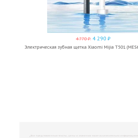
4 290
₽
4 770
₽
.
Электрическая зубная щетка Xiaomi Mijia T501 (MES6
,
Все представленные тексты, цены и значения носят исключительно информационны