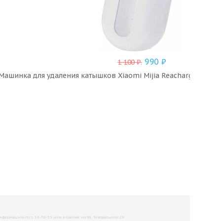
990
₽
1 100
₽
.
Машинка для удаления катышков Xiaomi Mijia Reachargeable Li
рмацию по т. 33-50-55 или в салоне на Ул. Театральной 19