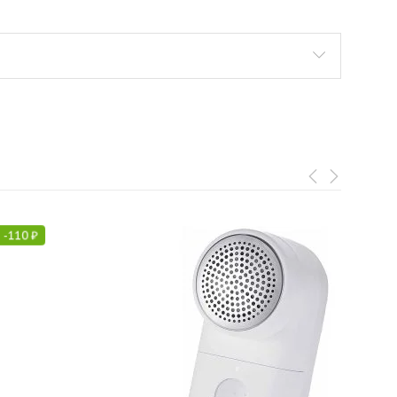
-
110
₽