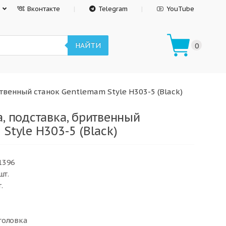
Вконтакте
Telegram
YouTube
НАЙТИ
0
твенный станок Gentlemam Style H303-5 (Black)
, подставка, бритвенный
Style H303-5 (Black)
1396
шт.
.
головка