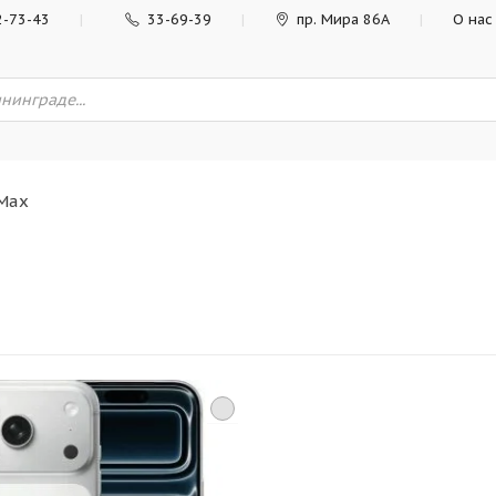
2-73-43
33-69-39
пр. Мира 86А
О нас
 Max