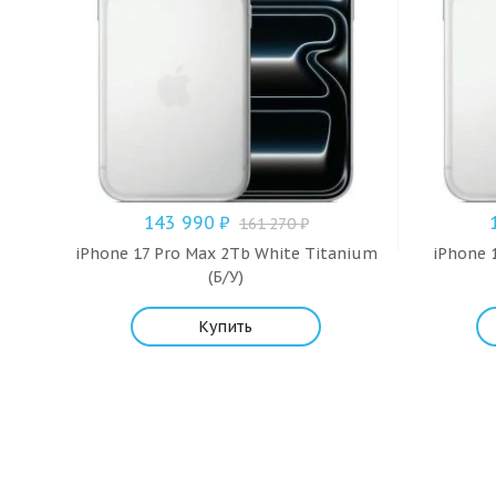
143 990
₽
161 270
₽
iPhone 17 Pro Max 2Tb White Titanium
iPhone 1
(Б/У)
Купить